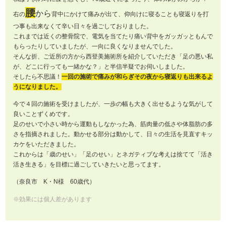
腰
から
右の
背中にかけて痛みが出て、仰向けに寝ることも寝返りを打
つ事も出来なくて辛い日々を過ごしておりました。
これまでは近くの整骨院で、電気を当てたり痛い背中をガッガッともんで
もらったりしていましたが、一向に良くなりませんでした。
そんな折、ご近所の方から西登美施術所を紹介していただき「足の悪い私
が、どこに行っても一緒かな？」と半信半疑でお伺いしました。
そしたら不思議！
一回の施術で痛みが和らぎその夜から寝返りも出来るよ
うになりました。
今で４回の施術を受けましたが、一歩の幅も大きく出せるような気がして
良いことずくめです。
足のせいで小さい時から運動もしなかった為、筋肉量の低さや体脂肪の多
さを指摘されました。動かせる部分は動かして、日々の生活を見直すキッ
カケをいただきました。
これからは「歳のせい」「足のせい」とネガティブな考えは捨てて「活き
活き生きる」を目標に過ごしていきたいと思ってます。
（奈良市 K・N様 60歳代）
※効果には個人差があります