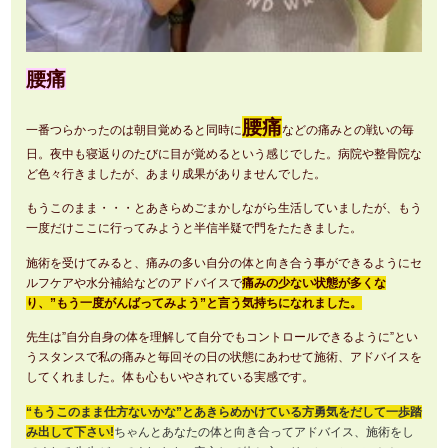
腰痛
腰痛
一番つらかったのは朝目覚めると同時に
などの痛みとの戦いの毎
日。夜中も寝返りのたびに目が覚めるという感じでした。病院や整骨院な
ど色々行きましたが、あまり成果がありませんでした。
もうこのまま・・・とあきらめごまかしながら生活していましたが、もう
一度だけここに行ってみようと半信半疑で門をたたきました。
施術を受けてみると、痛みの多い自分の体と向き合う事ができるようにセ
ルフケアや水分補給などのアドバイスで
痛みの少ない状態が多くな
り、”もう一度がんばってみよう”と言う気持ちになれました。
先生は”自分自身の体を理解して自分でもコントロールできるように”とい
うスタンスで私の痛みと毎回その日の状態にあわせて施術、アドバイスを
してくれました。体も心もいやされている実感です。
“もうこのまま仕方ないかな”とあきらめかけている方勇気をだして一歩踏
み出して下さい!
ちゃんとあなたの体と向き合ってアドバイス、施術をし