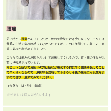
腰痛
若い時から
腰痛
がありましたが、他の整骨院に行き少し良くなってからは
普通の生活で痛みは感じてなかったですが、この３年間ぐらい首・方・腰
等に痛みが出始めてきました。
こちらでは痛みの原因を見つけて施術してくれるので、首・腰の痛みが以
前より軽減されています。
同じような症状でお困りの方は症状が悪化する前に早く施術を受けること
で早く良くなるので、原因等も説明して下さるし今後の生活にも役立ちま
すのでぜひ一度来てみてください。
（奈良市 M・F様 58歳）
※効果には個人差があります